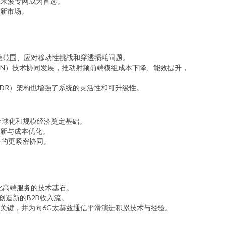
毫米波专网成为首选。
新市场。
盖范围、应对移动性挑战和穿透损耗问题。
aN）技术协同发展，推动射频前端模组成本下降、能效提升，
DR）架构也增强了系统的灵活性和可升级性。
备全球化和规模经济奠定基础。
新与成本优化。
网络的更紧密协同。
异化高端服务的技术基石。
创造新的B2B收入流。
关键，并为向6G太赫兹通信平滑演进积累技术与经验。