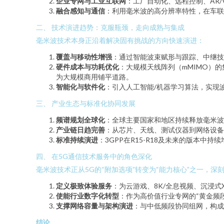
企业专网与工业互联网
：工厂自动化、远程控制、AR
融合感知与通信
：利用毫米波的高分辨率特性，在车联
二、 技术演进趋势：克服瓶颈，走向成熟与集成
毫米波技术本身正沿着解决固有挑战的方向快速演进：
覆盖与移动性增强
：通过智能波束赋形与跟踪、中继技
硬件成本与功耗优化
：大规模天线阵列（mMIMO）
为大规模商用铺平道路。
智能化与软件化
：引入人工智能/机器学习算法，实现
三、 产业生态与标准化协同发展
频谱规划全球化
：全球主要国家和地区持续释放毫米波频
产业链日趋完善
：从芯片、天线、测试仪器到网络设备
标准持续演进
：3GPP在R15-R18及未来的版本中
四、 在5G通信技术服务中的角色深化
毫米波技术正从5G的“附加选项”转变为“能力核心”之一，深
定义极致体验服务
：为云游戏、8K/全息视频、沉浸
使能行业数字化转型
：作为高价值行业专网的“黄金频
支撑网络容量与架构演进
：与中低频段协同组网，构成
结论