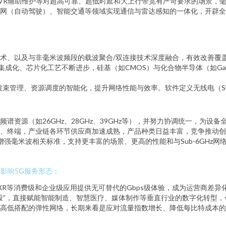
/VR辅助维护等对超高可靠、超低时延和大上行带宽有严苛要求的场景，
网（自动驾驶）、智能交通等领域实现通信与雷达感知的一体化，开辟全
术、以及与非毫米波频段的载波聚合/双连接技术深度融合，有效改善覆
的集成化、芯片化工艺不断进步，硅基（如CMOS）与化合物半导体（如G
波束管理、资源调度的智能化，提升网络性能与效率。软件定义无线电（S
谱资源（如26GHz、28GHz、39GHz等），并努力协调统一，为设
、终端，产业链各环节供应商加速成熟，产品种类日益丰富，竞争推动创
持续增强毫米波相关标准，支持更丰富的场景、更高的性能和与Sub-6GHz
刻影响5G服务形态：
式XR等消费级和企业级应用提供无可替代的Gbps级体验，成为运营商差
段”，直接赋能智能制造、智慧医疗、媒体制作等垂直行业的数字化转型，
高低搭配的弹性网络，长期来看是应对流量指数增长、降低每比特成本的