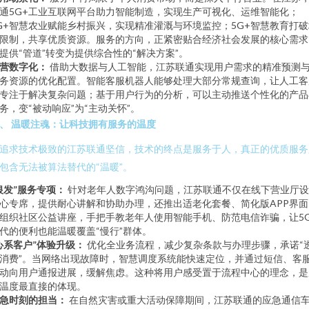
通5G+工业互联网平台助力智能制造，实现生产可视化、运维智能化；
G+智慧农业赋能乡村振兴，实现精准灌溉与环境监控；5G+智慧教育打破
限制，共享优质资源。服务的方向，正紧密贴合经济社会发展的核心需求
提供“管道”转变为提供综合性的“解决方案”。
营数字化：
借助大数据与人工智能，江苏联通实现用户需求的精准预测
务资源的优化配置。智能客服机器人能够处理大部分常规查询，让人工客
专注于解决复杂问题；基于用户行为的分析，可以主动推送个性化的产品
务，变“被动响应”为“主动关怀”。
、 温暖注魂：让科技拥有服务的温度
追求技术极致的江苏联通坚信，技术的终点是服务于人，真正的优质服务
包含无法被算法替代的“温暖”。
银发”服务专项：
针对老年人数字鸿沟问题，江苏联通不仅在线下营业厅设
心专席，提供耐心讲解和协助办理，还推出适老化套餐、简化版APP界面
组织社区公益讲座，手把手教老年人使用智能手机、防范电信诈骗，让5
代的便利也能温暖覆盖“慢行”群体。
心系客户”体验升级：
优化全业务流程，减少复杂条款与办理步骤，承诺“
消费”。当网络出现故障时，智慧调度系统能快速定位，并通过短信、客
动向用户通报进展，缓解焦虑。这种将用户感受置于流程中心的理念，是
温度最直接的体现。
急时刻的担当：
在自然灾害或重大活动保障期间，江苏联通的应急通信