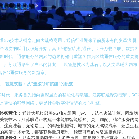
着5G技术从概念走向大规模商用，通信行业迎来了前所未有的变革浪潮
络速度的跃升仅仅是开始，真正的挑战与机遇在于：在万物互联、数据奔
新时代，通信服务的内涵与边界将如何重塑？作为区域通信服务的重要提
，江苏联通给出了自己的答案——以智慧技术为基石，以人文温暖为内核
启5G通信服务的新篇章。
、 智慧筑基：从“连接”到“赋能”的质变
G时代，服务首先指向更深层次的智能化与赋能。江苏联通深刻理解，5G
是更快的移动网络，更是社会数字化转型的核心引擎。
络智慧化：
通过大规模部署5G独立组网（SA），结合边缘计算、网络切
关键技术，江苏联通正构建一张能够智能感知、灵活调配、精准服务的网
。这意味着，无论是工厂的精密机械臂、城市的无人驾驶汽车，还是远程
的高清手术示教，都能获得量身定制、稳定可靠的网络连接保障。
用场景化：
服务不再局限于个人消费市场，而是深入千行百业。在江苏